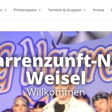
ns
Prinzenpaare
Termine & Gruppen
Presse
rrenzunft-N
Weisel
Willkommen