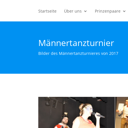
Startseite
Über uns
Prinzenpaare
Männertanzturnier
Bilder des Männertanzturnieres von 2017