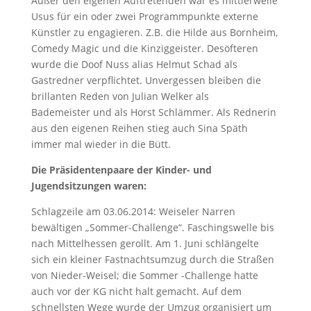
Außer den eigenen Auftretenden war es mittlerweile
Usus für ein oder zwei Programmpunkte externe
Künstler zu engagieren. Z.B. die Hilde aus Bornheim,
Comedy Magic und die Kinziggeister. Desöfteren
wurde die Doof Nuss alias Helmut Schad als
Gastredner verpflichtet. Unvergessen bleiben die
brillanten Reden von Julian Welker als
Bademeister und als Horst Schlämmer. Als Rednerin
aus den eigenen Reihen stieg auch Sina Späth
immer mal wieder in die Bütt.
Die Präsidentenpaare der Kinder- und
Jugendsitzungen waren:
Schlagzeile am 03.06.2014: Weiseler Narren
bewältigen „Sommer-Challenge“. Faschingswelle bis
nach Mittelhessen gerollt. Am 1. Juni schlängelte
sich ein kleiner Fastnachtsumzug durch die Straßen
von Nieder-Weisel; die Sommer -Challenge hatte
auch vor der KG nicht halt gemacht. Auf dem
schnellsten Wege wurde der Umzug organisiert um