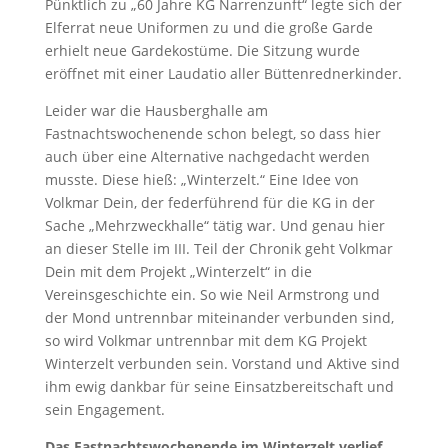
Pünktlich zu „60 Jahre KG Narrenzunft“ legte sich der
Elferrat neue Uniformen zu und die große Garde
erhielt neue Gardekostüme.
Die Sitzung wurde
eröffnet mit einer Laudatio aller Büttenrednerkinder.
Leider war die Hausberghalle am
Fastnachtswochenende schon belegt, so dass hier
auch über eine Alternative nachgedacht werden
musste. Diese hieß: „Winterzelt.“ Eine Idee von
Volkmar Dein, der federführend für die KG in der
Sache „Mehrzweckhalle“ tätig war. Und genau hier
an dieser Stelle im III. Teil der Chronik geht Volkmar
Dein mit dem Projekt „Winterzelt“ in die
Vereinsgeschichte ein. So wie Neil Armstrong und
der Mond untrennbar miteinander verbunden sind,
so wird Volkmar untrennbar mit dem KG Projekt
Winterzelt verbunden sein. Vorstand und Aktive sind
ihm ewig dankbar für seine Einsatzbereitschaft und
sein Engagement.
Das Fastnachtswochenende im Winterzelt verlief