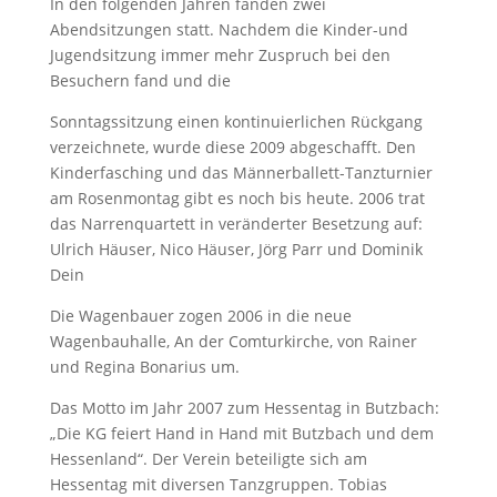
In den folgenden Jahren fanden zwei
Abendsitzungen statt. Nachdem die
Kinder-und
Jugendsitzung immer mehr Zuspruch bei den
Besuchern fand und die
Sonntagssitzung einen kontinuierlichen Rückgang
verzeichnete, wurde diese
2009 abgeschafft. Den
Kinderfasching und das Männerballett-Tanzturnier
am Rosenmontag gibt es noch bis heute. 2006 trat
das Narrenquartett in veränderter Besetzung auf:
Ulrich Häuser, Nico Häuser, Jörg Parr und Dominik
Dein
Die Wagenbauer zogen 2006 in die neue
Wagenbauhalle, An der Comturkirche, von Rainer
und Regina Bonarius um.
Das Motto im Jahr 2007 zum Hessentag in Butzbach:
„Die KG feiert Hand in Hand mit Butzbach und dem
Hessenland“. Der Verein beteiligte sich am
Hessentag mit diversen Tanzgruppen.
Tobias