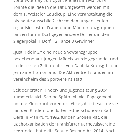
Verantwortung zu tragen. Endlich, im Mai 2014
konnte die Idee in die Tat umgesetzt werden mit
dem 1. Weiseler Gaudicup. Eine Veranstaltung die
bis heute ausschließlich von den jungen Leuten
organisiert wird. Frauen- und Männertanzgruppen
tanzen für ihr Dorf gegen andere Dörfer um den
Siegerpokal. 1 Dorf – 2 Tänze 3 Gewinner
„Just KiddinG,“ eine neue Showtanzgruppe
bestehend aus jungen Mädels wurde gegründet und
in der ersten Zeit trainiert von Daniela Krausgrill und
Jermaine Tramontano.
Die Aktiventreffs fanden im
Vereinsheim des Sportvereins statt.
Seit der ersten Kinder- und Jugendsitzung 2004
kümmerte sich Sabine Späth mit viel Engagement
um die Kinderbüttenredner. Viele Jahre besuchte sie
mit den Kindern die Büttenrednerschule von Karl
Oertl in Frankfurt. 1992 für den Großen Rat, die
Dachorganisation der Frankfurter Karnevalsvereine
gegründet, hatte die Schule Bestand bis 2014. Nach