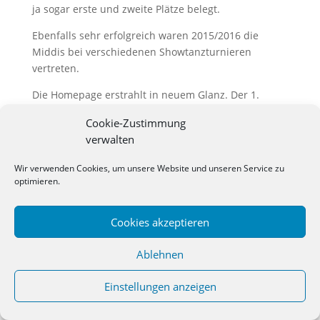
ja sogar erste und zweite Plätze belegt.
Ebenfalls sehr erfolgreich waren 2015/2016 die
Middis bei verschiedenen Showtanzturnieren
vertreten.
Die Homepage erstrahlt in neuem Glanz. Der 1.
Vorsitzende, Jürgen Abendroth,
hat sich
Cookie-Zustimmung
professionelle Unterstützung geholt und sorgt dafür,
verwalten
dass die Homepage immer zeitgemäß und auf dem
neusten Stand ist.
Seit Jahren schon zur Tradition
Wir verwenden Cookies, um unsere Website und unseren Service zu
geworden sind die gereimten Verse von Linda Nowak
optimieren.
und Sabine Späth am Aschermittwoch. Während der
Kampagne halten die beiden Augen und Ohren
Cookies akzeptieren
offen und schreiben sich auf, was so alles im Verein
passierte. Als kleine „Schmunzelgeschichten“
Ablehnen
vorgetragen findet sich der eine oder andere darin
wieder und alle haben ihren Spaß daran. Das
Einstellungen anzeigen
Highlight am Aschermittwoch ist jedes Jahr die
Ernennung des „Narr des Jahres“.